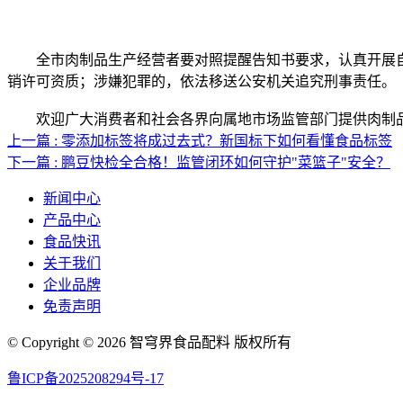
全市肉制品生产经营者要对照提醒告知书要求，认真开展自
销许可资质；涉嫌犯罪的，依法移送公安机关追究刑事责任。
欢迎广大消费者和社会各界向属地市场监管部门提供肉制品违法
上一篇 : 零添加标签将成过去式？新国标下如何看懂食品标签
下一篇 : 鹏豆快检全合格！监管闭环如何守护"菜篮子"安全？
新闻中心
产品中心
食品快讯
关于我们
企业品牌
免责声明
© Copyright © 2026 智穹界食品配料 版权所有
鲁ICP备2025208294号-17