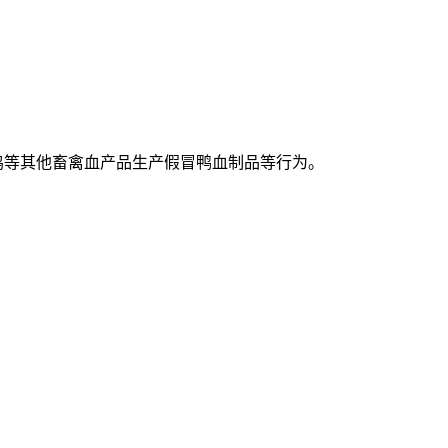
鸡等其他畜禽血产品生产假冒鸭血制品等行为。