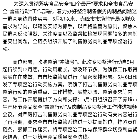
为深入贯彻落实食品安全“四个最严”要求和全市食品安
全“雷霆行动”工作部署，着力办好整治制售假劣肉制品问题这
一群众身边具体实事，5月初以来，赤峰市市场监管局以群众
需求为导向，以辖区实际为抓手，以严格监管为原则，聚焦人
民群众反映强烈、关注度高以及监督抽检发现问题较多的肉制
品突出问题，全链条组织开展了制售假劣肉制品专项整治行
动。
高位部署，吹响整治“冲锋号”。此次专项整治行动自5月
起持续到12月底，行动周期长，涉及环节多。为确保工作取得
实实在在成效，市市场监管局进行了周密安排部署。5月6日印
发了专项整治行动实施方案，明确了打击制售假劣肉制品专项
整治行动的整治重点、工作措施、实施步骤、整治要求等内
容，为工作开展提供了方向和支撑；5月7日组织召开了赤峰市
生产环节食品安全“雷霆行动”及肉制品专项整治工作推进视频
会议，对严厉打击制售假劣肉制品专项整治行动有关内容进行
了再强调，要求全市市场监管系统进一步提高站位，拧紧责任
链条，狠抓工作落实，将专项整治工作与保障群众切身利益紧
密结合，进一步筑牢食品质量安全防线。