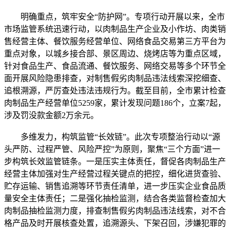
明确重点，筑牢安全“防护网”。专项行动开展以来，全市
市场监管系统迅速行动，以肉制品生产企业及小作坊、肉类销
售经营主体、餐饮服务经营单位、网络食品交易第三方平台为
重点对象，以城乡接合部、景区周边、烧烤店等为重点区域，
针对食品生产、食品流通、餐饮服务、网络交易等多个环节全
面开展风险隐患排查，对制售假劣肉制品违法线索深挖细查、
追根溯源，严厉查处违法违规行为。截至目前，全市累计检查
肉制品生产经营单位5259家，累计发现问题186个，立案7起，
涉及罚没款金额2万余元。
多维发力，构筑监管“长效链”。此次专项整治行动以“源
头严防、过程严管、风险严控”为原则，聚焦“三个方面”进一
步构筑长效监管链条。一是压实主体责任，督促各肉制品生产
经营主体加强对生产经营过程关键点的把控，细化进货查验、
贮存运输、销售追溯等环节责任清单，进一步压实企业食品质
量安全主体责任；二是强化抽检监测，结合各类监督检查加大
肉制品抽检监测力度，排查制售假劣肉制品违法线索，对不合
格产品及时开展核查处置，追溯源头、下架召回，涉嫌犯罪的