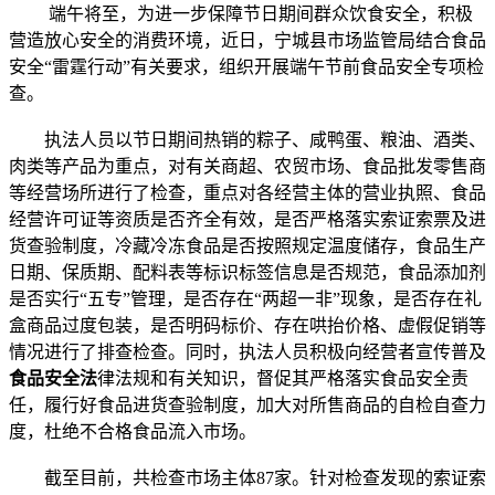
端午将至，为进一步保障节日期间群众饮食安全，积极
营造放心安全的消费环境，近日，宁城县市场监管局结合食品
安全“雷霆行动”有关要求，组织开展端午节前食品安全专项检
查。
执法人员以节日期间热销的粽子、咸鸭蛋、粮油、酒类、
肉类等产品为重点，对有关商超、农贸市场、食品批发零售商
等经营场所进行了检查，重点对各经营主体的营业执照、食品
经营许可证等资质是否齐全有效，是否严格落实索证索票及进
货查验制度，冷藏冷冻食品是否按照规定温度储存，食品生产
日期、保质期、配料表等标识标签信息是否规范，食品添加剂
是否实行“五专”管理，是否存在“两超一非”现象，是否存在礼
盒商品过度包装，是否明码标价、存在哄抬价格、虚假促销等
情况进行了排查检查。同时，执法人员积极向经营者宣传普及
食品安全法
律法规和有关知识，督促其严格落实食品安全责
任，履行好食品进货查验制度，加大对所售商品的自检自查力
度，杜绝不合格食品流入市场。
截至目前，共检查市场主体87家。针对检查发现的索证索