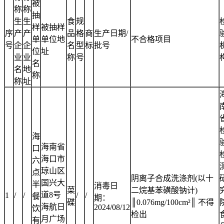
被
称
称
抽
生
生
食
规
样
被抽样
序
产
产
品
格
商
生产日期/
单
单位地
不合格项目
号
企
企
名
型
标
批号
位
址
业
业
称
号
名
名
地
称
称
址
海
海南省
口
海口市
六
琼山区
点
阴离子合成洗涤剂(以十
国兴大
半
消毒日
菜
二烷基苯磺酸钠计)
道8号
1
/
/
/
/
餐
期：
碟
║0.076mg/100cm²║ 不得
海航日
2024/08/12
饮
检出
月广场
有