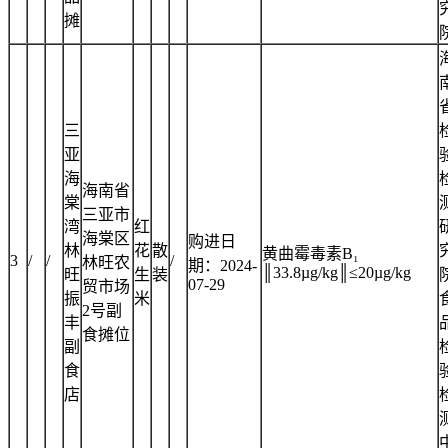
摊
三
亚
海
海南省
棠
三亚市
湾
红
海棠区
购进日
林
花
散
黄曲霉毒素B₁
3
/
/
/
林旺农
期：2024-
║33.8µg/kg║≤20µg/kg
旺
生
装
07-29
贸市场
振
米
2号副
丰
食摊位
副
食
店