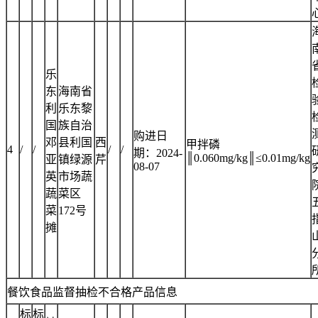
乐
东
海南省
利
乐东黎
国
族自治
购进日
邓
县利国
西
甲拌磷
4
/
/
/
/
期：2024-
║0.060mg/kg║≤0.01mg/kg
亚
镇绿源
芹
08-07
英
市场蔬
蔬
菜区
菜
172号
摊
餐饮食品监督抽检不合格产品信息
标
标