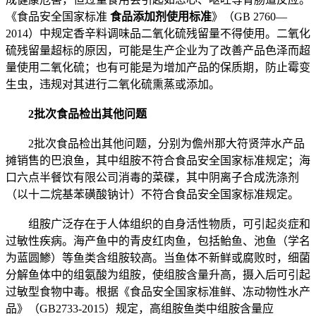
《食品安全国家标准
食品添加剂使用标准
》（GB 2760—
2014）中规定香辛料调味品二氧化硫残留量不得使用。二氧化
硫残留量超标的原因，可能是生产企业为了改善产品色泽而超
量使用二氧化硫；也有可能是为增加产品的保质期，防止霉变
生虫，违规对其进行二氧化硫熏蒸或添加。
2批次食品检出其他问题
2批次食品检出其他问题，分别为儋州那大符贤萍水产品
摊销售的巴浪鱼，其中组胺不符合食品安全国家标准规定；海
口六点半餐饮有限公司消毒的菜碟，其中阴离子合成洗涤剂
（以十二烷基苯磺酸钠计）不符合食品安全国家标准规定。
组胺广泛存在于人体组织的自身活性物质，可引起炎症和
过敏性疾病。海产鱼中的青皮红肉鱼，包括鲐鱼、池鱼（学名
为蓝圆鯵）等鱼类含组胺较高。当鱼体不新鲜或腐败时，细菌
分解鱼体中的组氨酸为组胺，使组胺含量升高，摄入后可引起
过敏型食物中毒。根据《食品安全国家标准鲜、冻动物性水产
品》（GB2733-2015）规定，高组胺鱼类中组胺含量应