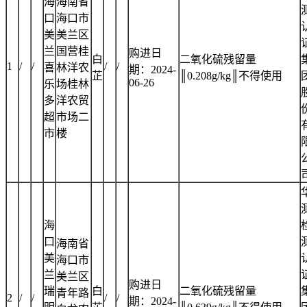
海
海南省
口
海口市
美
美兰区
兰
国营桂
购进日
白
二氧化硫残留量
1
/
/
/
/
喜
林洋农
期：2024-
芷
║0.208g/kg║不得使用
06-26
乐
场桂林
多
洋农贸
超
市场二
市
楼
海
口
海南省
美
海口市
兰
美兰区
购进日
瑞
白
二氧化硫残留量
青年路
2
/
/
/
/
期：2024-