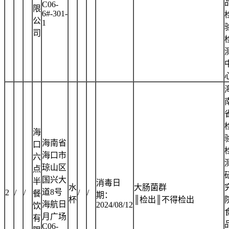
C06-
限
6#-301-
公
1
司
海
海南省
口
海口市
六
琼山区
点
国兴大
半
消毒日
水
大肠菌群
道8号
2
/
/
/
/
餐
期：
杯
║检出║不得检出
海航日
2024/08/12
饮
月广场
有
C06-