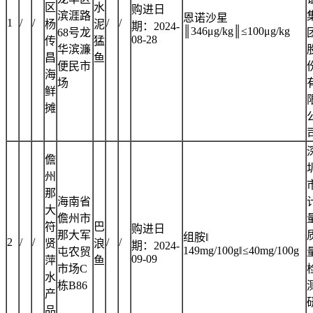
区
水
购进日
滨涯路
恩诺沙星
1
/
/
/
/
杨
泥
期：2024-
║346μg/kg║≤100μg/kg
68号龙
08-28
传
猛
华滨濂
昌
鱼
便民市
海
场
鲜
摊
儋
州
那
海南省
大
儋州市
符
巴
购进日
那大军
组胺‖
2
/
/
/
/
贤
浪
期：2024-
149mg/100g‖≤40mg/100g
屯农贸
09-09
萍
鱼
市场C
水
栋B86
产
品