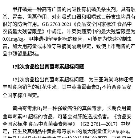
甲拌磷是一种高毒广谱的内吸性有机磷类杀虫剂，具有触
杀、胃毒、熏蒸作用，对刺吸式口器和咀嚼式口器害虫均具有
很好的防治作用。GB 2763-2021《食品安全国家标准 食品中
农药最大残留限量》中规定，叶菜类蔬菜中的最大残留限量为
0.01mg/kg。甲拌磷残留量超标的原因，可能是为快速控制虫
害，加大用药量或未遵守采摘间隔期规定，致使上市销售的产
品中残留量超标。
1批次食品检出真菌毒素超标问题
1批次食品检出真菌毒素超标问题，为三亚海棠湾林旺振
丰副食店销售的红花生米，其中黄曲霉毒素B
不符合食品安
1
全国家标准规定。
黄曲霉毒素B
是一种强致癌性的真菌毒素。长期食用黄
1
曲霉毒素B1超标的食品，可能会对肝脏造成损害。《食品安
全国家标准 食品中真菌毒素限量》（GB 2761—2017）中规
定，花生及其制品中黄曲霉毒素B1的最大限量值为20μg/kg。