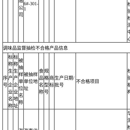
限
6#-301-
公
1
司
调味品监督抽检不合格产品信息
标
标
被
称
称
抽
生
生
食
规
样
被抽样
序
产
产
品
格
商
生产日期/
单
单位地
不合格项目
号
企
企
名
型
标
批号
位
址
业
业
称
号
名
名
地
称
称
址