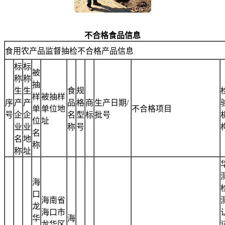
不合格食品信息
食用农产品监督抽检不合格产品信息
标
标
被
称
称
抽
生
生
食
规
样
被抽样
序
产
产
品
格
商
生产日期/
单
单位地
不合格项目
号
企
企
名
型
标
批号
位
址
业
业
称
号
名
名
地
称
称
址
海
口
海南省
龙
海口市
华
海
龙华区