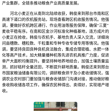
产业集群，全链条推动粮食产业高质量发展。
河北小麦正在从南到北陆续收获，韩俊来到邢台市南和区
高速下道口的农机服务站，现场查看跨区机收服务情况。他强
调，要做好农机跨区通行、作业用油等服务保障，确保“三夏”
麦收平稳有序。在南和区金沙河标准化种植基地，连方成片的
小麦正在抢收，韩俊与农机手、基地负责人深入交流，详细询
问亩穗数、穗粒数、千粒重和专种专收专储专用等情况。他强
调，要坚持良田良种良机良法融合，集成合理密植、水肥一体
化等高产技术，加大精量播种机等先进农机具推广力度，促进
单产大面积均衡提升。要坚持种地养地结合，加强土壤质量监
测，抓好秸秆全量还田，不断提升耕地质量。韩俊还来到邢台
市国家粮油储备有限公司，调研粮食烘干及小麦收储情况，强
调农业农村部门要加强与粮食收储部门沟通对接，推动做好粮
食收购收储各项工作，确保农民种得出、卖得好，实现增产增
收。