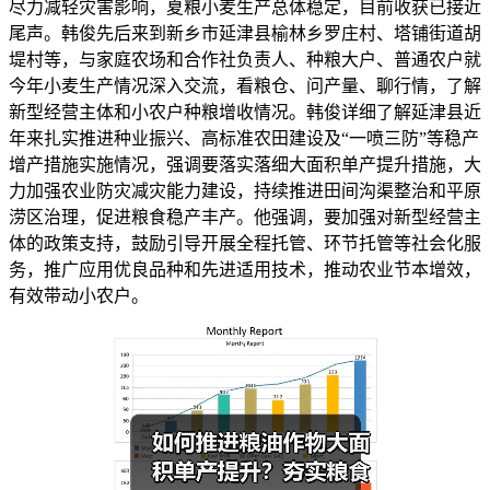
尽力减轻灾害影响，夏粮小麦生产总体稳定，目前收获已接近
尾声。韩俊先后来到新乡市延津县榆林乡罗庄村、塔铺街道胡
堤村等，与家庭农场和合作社负责人、种粮大户、普通农户就
今年小麦生产情况深入交流，看粮仓、问产量、聊行情，了解
新型经营主体和小农户种粮增收情况。韩俊详细了解延津县近
年来扎实推进种业振兴、高标准农田建设及“一喷三防”等稳产
增产措施实施情况，强调要落实落细大面积单产提升措施，大
力加强农业防灾减灾能力建设，持续推进田间沟渠整治和平原
涝区治理，促进粮食稳产丰产。他强调，要加强对新型经营主
体的政策支持，鼓励引导开展全程托管、环节托管等社会化服
务，推广应用优良品种和先进适用技术，推动农业节本增效，
有效带动小农户。