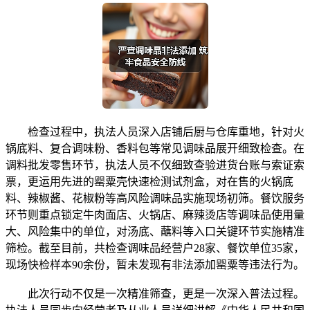
检查过程中，执法人员深入店铺后厨与仓库重地，针对火
锅底料、复合调味粉、香料包等常见调味品展开细致检查。在
调料批发零售环节，执法人员不仅细致查验进货台账与索证索
票，更运用先进的罂粟壳快速检测试剂盒，对在售的火锅底
料、辣椒酱、花椒粉等高风险调味品实施现场初筛。餐饮服务
环节则重点锁定牛肉面店、火锅店、麻辣烫店等调味品使用量
大、风险集中的单位，对汤底、蘸料等入口关键环节实施精准
筛检。截至目前，共检查调味品经营户28家、餐饮单位35家，
现场快检样本90余份，暂未发现有非法添加罂粟等违法行为。
此次行动不仅是一次精准筛查，更是一次深入普法过程。