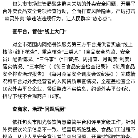
包头市市场监管局聚焦群众关切的外卖安全问题，开展平
台外卖食品安全专项检查行动，全面排查风险隐患，严厉打击
“幽灵外卖”等违法违规行为，让人民群众“放心点”。
查平台，管住“线上大门”
对全市范围内网络餐饮服务第三方平台提供者实施“线上
核验+线下核查”，重点核查“三类人”（食品安全总监、安全
员）配备情况、“三件事”（“日管控、周排查、月调度”制度）
落实情况、“三本账”（《每日食品安全检查记录》《每周食品
安全排查治理报告》《每月食品安全调度会议纪要》）完成情
况和平台对外卖经营者的入网资质审查情况，全覆盖检查全市
10家外卖平台企业，督促整改不实信息，约谈外卖平台4家，
指导下线不合规商户116家。
查商家，治理“问题后厨”
依托包头市阳光餐饮智慧监管平台和评星定级工作，针对
外卖餐饮公示信息不一致、经营场所脏乱差、食品加工过程不
规范、从业人员安全意识差等突出问题，开展“拉网式”排查。