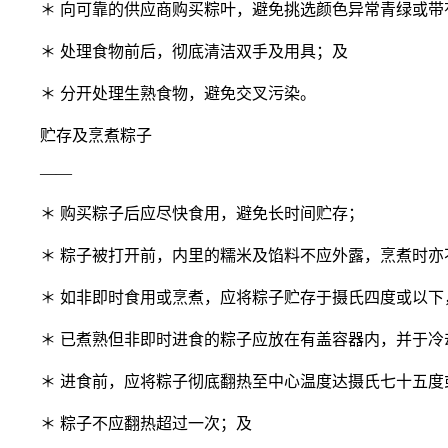
＊ 向可靠的供应商购买粽叶，避免挑选颜色异常青绿或带
＊ 处理食物前后，彻底清洁双手及用具；及
＊ 分开处理生熟食物，避免交叉污染。
贮存及烹煮粽子
——
＊ 购买粽子后应尽快食用，避免长时间贮存；
＊ 粽子被打开前，内里的糯米及馅料不应外露，烹煮时亦
＊ 如非即时食用或烹煮，应将粽子贮存于摄氏四度或以下
＊ 已煮熟但非即时进食的粽子应放在有盖容器内，并于冷
＊ 进食前，应将粽子彻底翻热至中心温度达摄氏七十五度
＊ 粽子不应翻热超过一次；及