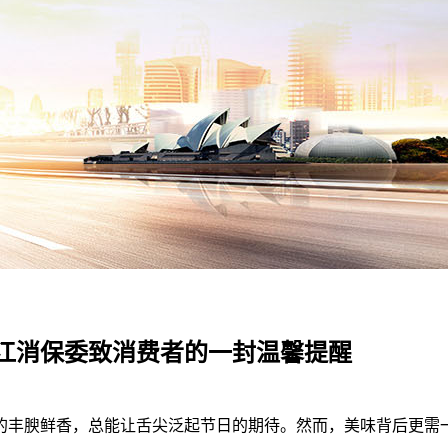
江消保委致消费者的一封温馨提醒
腴鲜香，总能让舌尖泛起节日的期待。然而，美味背后更需一