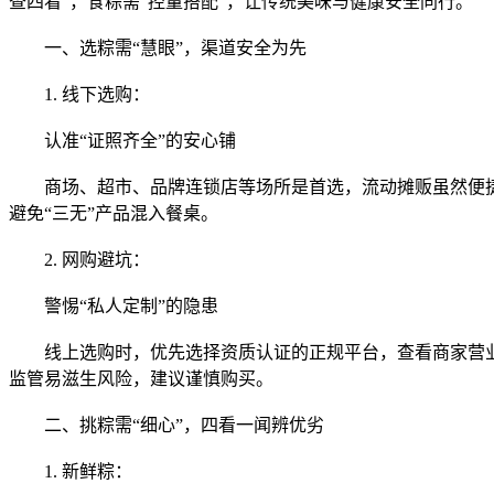
查四看”，食粽需“控量搭配”，让传统美味与健康安全同行。
一、选粽需“慧眼”，渠道安全为先
1. 线下选购：
认准“证照齐全”的安心铺
商场、超市、品牌连锁店等场所是首选，流动摊贩虽然便捷
避免“三无”产品混入餐桌。
2. 网购避坑：
警惕“私人定制”的隐患
线上选购时，优先选择资质认证的正规平台，查看商家营业执
监管易滋生风险，建议谨慎购买。
二、挑粽需“细心”，四看一闻辨优劣
1. 新鲜粽：