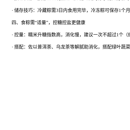
· 储存技巧：冷藏粽需3日内食用完毕，冷冻粽可保存1个
四、食粽需“适量”，控糖控盐更健康
· 控量：糯米升糖指数高，消化慢，建议一次不超过1个（约
· 搭配：佐以普洱茶、乌龙茶等解腻助消化，搭配绿叶蔬菜