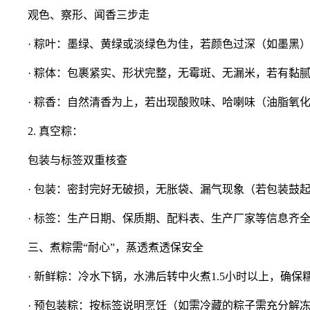
观色、察形、闻香三步走
· 粽叶：墨绿、黄绿或淡绿色为佳，若颜色过深（如墨黑）
· 粽体：包裹紧实、形状完整，无霉斑、无漏米，若有黏腻
· 粽香：自然清香为上，若出现酸败味、哈喇味（油脂氧化
2. 真空粽：
包装与标签双重核查
· 包装：密封完好无破损，无胀袋、漏气现象（若包装鼓起
· 标签：生产日期、保质期、配料表、生产厂家等信息齐
三、煮粽需“耐心”，蒸透煮透保安全
· 新鲜粽：冷水下锅，水沸后转中火煮1.5小时以上，确保
· 预包装粽：按标签说明烹饪（如需冷藏的粽子需充分解冻