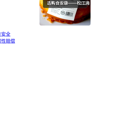
尖安全
罚性赔偿