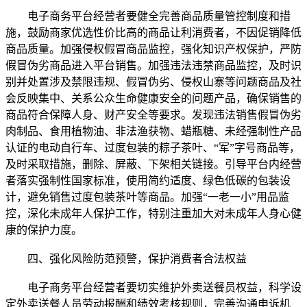
电子商务平台经营者要健全完善商品质量管控制度和措
施，鼓励商家优选性价比高的商品让利消费者，不因促销降低
商品质量。加强侵权假冒商品监控，强化知识产权保护，严防
假冒伪劣商品进入平台销售。加强违法违禁商品监控，及时识
别并处置涉及禁限违规、假冒伪劣、侵权山寨等问题商品及社
会反映集中、关系公众生命健康安全的问题产品，确保销售的
商品符合保障人身、财产安全等要求。发现违法销售假冒伪劣
肉制品、食用植物油、非法渔获物、蜡瓶糖、未经强制性产品
认证的电动自行车、过度包装的粽子茶叶、“军”字号商品等，
及时采取措施，删除、屏蔽、下架相关链接。引导平台内经营
者落实强制性国家标准，使用简约适度、绿色低碳的包装设
计，避免销售过度包装茶叶等商品。加强“一老一小”用品监
控，深化未成年人保护工作，特别注重加大对未成年人身心健
康的保护力度。
四、强化风险防范预警，保护消费者合法权益
电子商务平台经营者要切实维护外卖送餐员权益，科学设
定外卖送餐人员劳动报酬和绩效考核规则，完善沟通申诉机