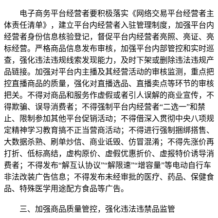
电子商务平台经营者要积极落实《网络交易平台经营者主
体责任清单》，建立平台内经营者入驻管理制度，加强平台内
经营者身份信息核验登记，督促平台内经营者亮照、亮证、亮
标经营。严格商品信息发布审核，加强平台内部管控和实时巡
查，强化违法违规线索发现能力，及时下架或删除违法违规产
品链接。加强对平台内主播及其经营活动的审核监测，重点把
控直播商品的质量，强化对直播选品、直播卖点等环节的审核
把关。不得对商品和服务作虚假或者引人误解的商业宣传，不
得欺骗、误导消费者；不得强制平台内经营者“二选一”和禁
止、限制参加其他平台促销活动；不得借深入贯彻中央八项规
定精神学习教育搞不正当营商活动；不得进行强制捆绑搭售、
大数据杀熟、刷单炒信、商业诋毁、仿冒混淆；不得先涨价再
打折、低标高结，虚构原价、虚假优惠折价、虚报特价诱导消
费者；不得发布“解互认协议”“解限速”“增容量”等电动自行车
非法改装广告信息；不得发布未经审批的医疗、药品、保健食
品、特殊医学用途配方食品等广告。
三、加强商品质量管控，强化违法违禁品监管