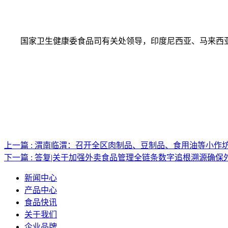
国家卫生健康委食品司有关处领导，印度尼西亚、马来西亚、
上一篇 : 渭南临渭：召开全区肉制品、豆制品、食用油等小作
下一篇 : 答复|关于加强外卖食品管理全链条数字追根溯源确
新闻中心
产品中心
食品快讯
关于我们
企业品牌