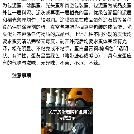
为包泥蛋、涂膜蛋、光头蛋和真空包装蛋。包泥蛋为成品皮蛋
外包一层料泥、泥灰或再裹一层稻壳的蛋，优级包泥蛋的泥层
和稻壳薄厚均匀，较湿润。涂膜蛋是在成品蛋外涂石蜡等各种
食品保鲜涂膜剂的蛋，真空包装蛋为抽真空包装的成品蛋，光
头蛋为不包涂任何物质的成品蛋。上述几种不同外观的皮蛋均
要求蛋壳清洁完整无霉变，剥开外壳后均要求蛋体完整有光
泽，松花明显、不粘壳或不粘手，蛋白呈青褐/棕褐色半透明
状、有弹性，蛋黄呈墨绿色（略带溏心或凝心），具有皮蛋应
有的气味与滋味，无异味、不苦、不涩、不辣。
注意事项