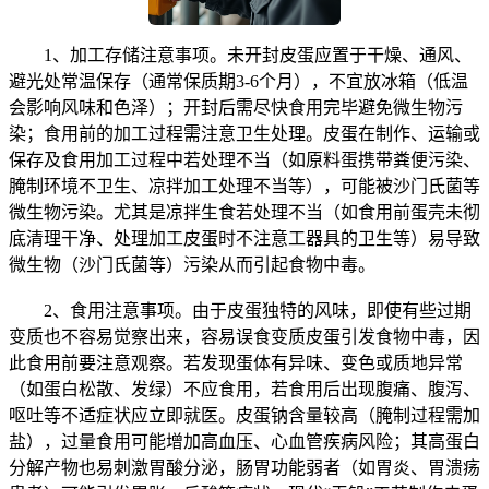
1、加工存储注意事项。未开封皮蛋应置于干燥、通风、
避光处常温保存（通常保质期3-6个月），不宜放冰箱（低温
会影响风味和色泽）；开封后需尽快食用完毕避免微生物污
染；食用前的加工过程需注意卫生处理。皮蛋在制作、运输或
保存及食用加工过程中若处理不当（如原料蛋携带粪便污染、
腌制环境不卫生、凉拌加工处理不当等），可能被沙门氏菌等
微生物污染。尤其是凉拌生食若处理不当（如食用前蛋壳未彻
底清理干净、处理加工皮蛋时不注意工器具的卫生等）易导致
微生物（沙门氏菌等）污染从而引起食物中毒。
2、食用注意事项。由于皮蛋独特的风味，即使有些过期
变质也不容易觉察出来，容易误食变质皮蛋引发食物中毒，因
此食用前要注意观察。若发现蛋体有异味、变色或质地异常
（如蛋白松散、发绿）不应食用，若食用后出现腹痛、腹泻、
呕吐等不适症状应立即就医。皮蛋钠含量较高（腌制过程需加
盐），过量食用可能增加高血压、心血管疾病风险；其高蛋白
分解产物也易刺激胃酸分泌，肠胃功能弱者（如胃炎、胃溃疡