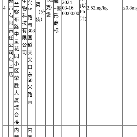
180
超
生
馨
2024-
兴
兰
菜
(以
克/
4
03-16
2.52mg/kg
≤0.8mg
市
物
+图
华
Pb
察
（分
00:00:00
袋
有
科
形
路
计)
布
装）
限
技
商
与
路
责
有
标
308
中
任
限
国
星
公
公
道
花
司
司
交
园
乌
叉
小
兰
口
区
店
东
荣
60
胜
米
大
路
厦
南
综
合
楼
内
内