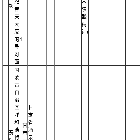
纪
苯
坊
春
磺
天
酸
大
钠
厦
计)
的4
号
对
面
内
蒙
古
自
治
区
甘
呼
肃
和
省
甘
浩
酒
赛
肃
特
泉