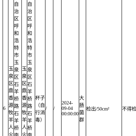
自
自
治
治
区
区
呼
呼
和
和
浩
浩
特
特
市
市
玉
玉
玉
玉
泉
泉
泉
泉
区
区
区
区
石
石
鼎
鼎
羊
羊
香
香
杯子
大
桥
桥
2024-
源
源
（自
肠
路
路
6
/
/
09-04
检出/50cm²
不得
牧
牧
行消
菌
石
石
00:00:00
羊
羊
毒）
群
羊
羊
人
人
桥
桥
火
火
南
南