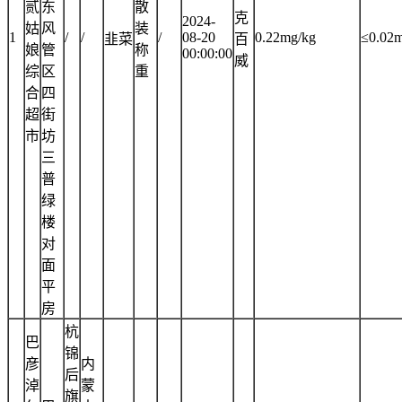
贰
东
散
克
2024-
姑
风
装
1
/
/
/
08-20
0.22mg/kg
≤0.02
韭菜
百
娘
管
称
00:00:00
威
综
区
重
合
四
超
街
市
坊
三
普
绿
楼
对
面
平
房
杭
巴
锦
彦
内
后
淖
蒙
旗