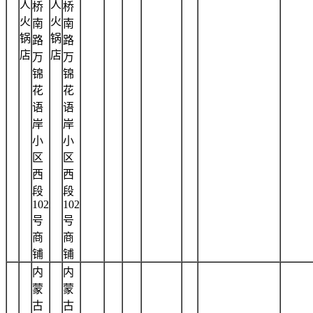
人
人
桥
桥
火
火
南
南
锅
锅
路
路
店
店
万
万
锦
锦
花
花
语
语
岸
岸
小
小
区
区
西
西
段
段
102
102
号
号
商
商
铺
铺
内
内
蒙
蒙
古
古