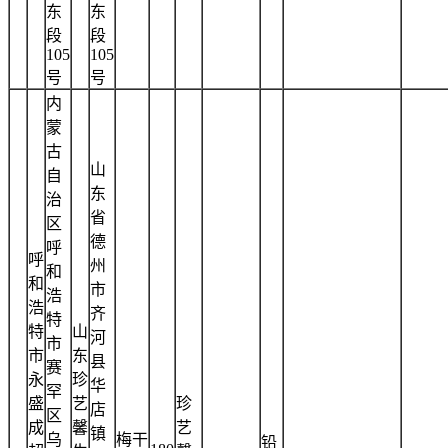
东
东
段
段
105
105
号
号
内
蒙
古
山
自
东
治
省
区
德
呼
呼
州
和
和
市
浩
浩
齐
特
特
山
河
市
市
东
县
赛
永
珍
华
罕
盛
艺
珍
店
区
成
馨
艺
镇
乌
梅干
铅