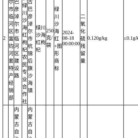
尔
巴
古
绿
市
彦
巴
绿
川
临
淖
彦
川
二
沙
河
尔
淖
沙
氧
海
绿川
250
区
市
尔
海
化
2024-
红
沙海
克/
2
08-18
0.120g/kg
≤0.1g/
富
临
市
红
硫
枸
红枸
00:00:00
袋
钧
河
杭
+图
残
杞
杞
河
区
锦
形
留
农
套
建
后
商
量
民
特
设
旗
标
专
产
路
沙
业
经
海
合
销
镇
作
部
社
内
内
蒙
蒙
古
古
自
自