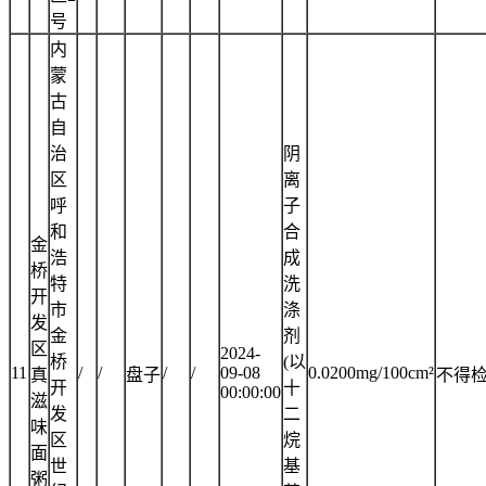
号
内
蒙
古
自
治
阴
区
离
呼
子
和
合
金
浩
成
桥
特
洗
开
市
涤
发
金
剂
区
2024-
桥
(以
11
/
/
/
/
09-08
0.0200mg/100cm²
真
盘子
不得
开
十
00:00:00
滋
发
二
味
区
烷
面
世
基
粥