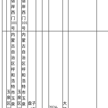
语
语
岸
岸
西
西
门
门
101
101
号
号
内
内
蒙
蒙
古
古
自
自
治
治
区
区
呼
呼
和
和
浩
浩
特
特
玉
玉
市
市
泉
泉
玉
玉
区
区
盘子
大
泉
泉
2024-