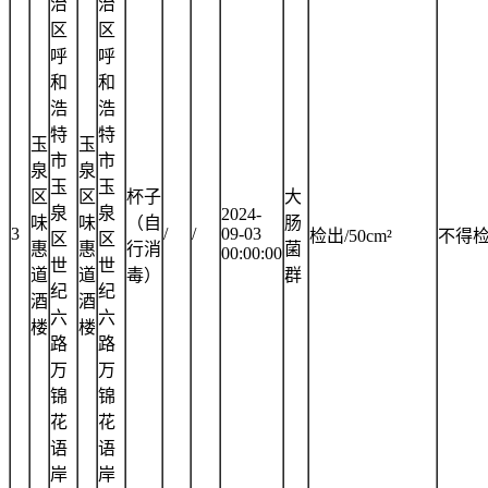
治
治
区
区
呼
呼
和
和
浩
浩
特
特
玉
玉
市
市
泉
泉
玉
玉
区
区
杯子
大
泉
泉
2024-
味
味
（自
肠
3
/
/
09-03
检出/50cm²
不得
区
区
惠
惠
行消
菌
00:00:00
世
世
道
道
毒）
群
纪
纪
酒
酒
六
六
楼
楼
路
路
万
万
锦
锦
花
花
语
语
岸
岸