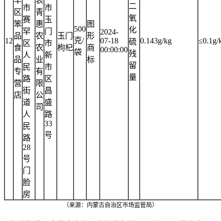
罕
表
二
市
市
区
青
氧
赛
玉
笨
惠
图
500
化
罕
门
2024-
品
农
玉门
形
克/
12
07-18
0.143g/kg
≤0.1g/
硫
区
市
食
农
枸杞
商
00:00:00
袋
残
人
新
品
业
标
留
民
市
专
有
量
路
区
营
限
街
昌
店
公
道
盛
司
人
路
33
民
号
路
28
号
门
脸
房
（来源：内蒙古自治区市场监管局）