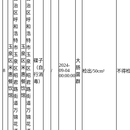
治
治
区
区
呼
呼
和
和
浩
浩
特
特
玉
玉
市
市
泉
泉
玉
玉
区
区
碟子
大
泉
泉
2024-
米
米
（自
肠
区
区
8
/
/
09-04
检出/50cm²
不得
惠
惠
行消
菌
昭
昭
00:00:00
餐
餐
毒）
群
君
君
饮
饮
路
路
馆
馆
街
街
道
道
万
万
锦
锦
花
花