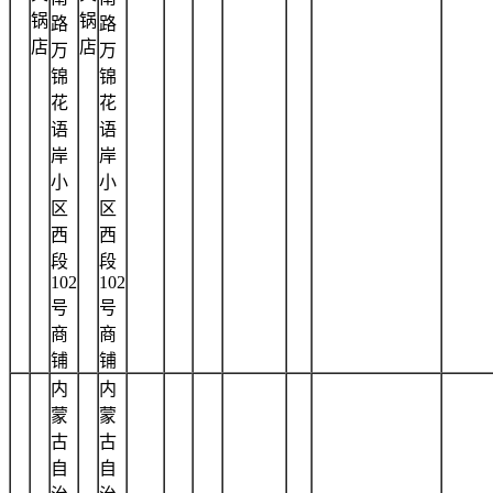
锅
锅
路
路
店
店
万
万
锦
锦
花
花
语
语
岸
岸
小
小
区
区
西
西
段
段
102
102
号
号
商
商
铺
铺
内
内
蒙
蒙
古
古
自
自