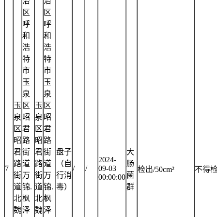
治
治
区
区
呼
呼
和
和
浩
浩
特
特
市
市
玉
玉
泉
泉
玉
区
玉
区
泉
昭
泉
昭
区
君
区
君
昭
路
昭
路
君
街
君
街
盘子
大
2024-
路
道
路
道
（自
肠
7
/
/
09-03
检出/50cm²
不得
街
万
街
万
行消
菌
00:00:00
道
锦.
道
锦.
毒）
群
北
枫
北
枫
魏
泽
魏
泽