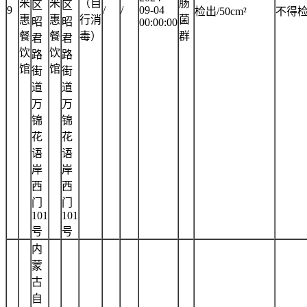
米
米
（自
肠
区
区
9
/
/
09-04
检出/50cm²
不得
惠
惠
行消
菌
昭
昭
00:00:00
餐
餐
毒）
群
君
君
饮
饮
路
路
馆
馆
街
街
道
道
万
万
锦
锦
花
花
语
语
岸
岸
西
西
门
门
101
101
号
号
内
蒙
古
自