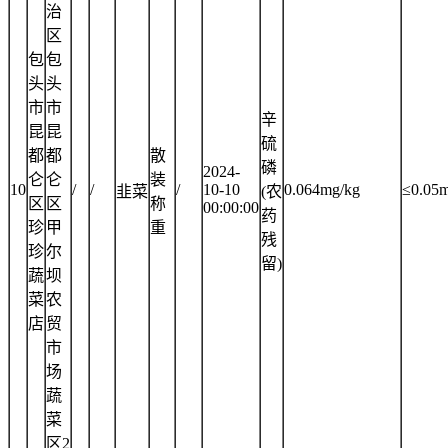
治
区
包
包
头
头
市
市
辛
昆
昆
硫
都
都
散
磷
2024-
仑
仑
装
10
/
/
/
10-10
0.064mg/kg
≤0.05
韭菜
(农
区
区
称
00:00:00
药
珍
甲
重
残
珍
尔
留)
蔬
坝
菜
农
店
贸
市
场
蔬
菜
区2