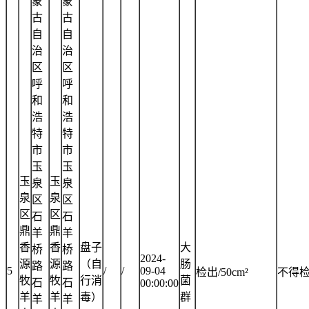
蒙
蒙
古
古
自
自
治
治
区
区
呼
呼
和
和
浩
浩
特
特
市
市
玉
玉
玉
玉
泉
泉
泉
泉
区
区
区
区
石
石
鼎
鼎
羊
羊
香
香
盘子
大
桥
桥
2024-
源
源
（自
肠
路
路
5
/
/
09-04
检出/50cm²
不得
牧
牧
行消
菌
石
石
00:00:00
羊
羊
毒）
群
羊
羊