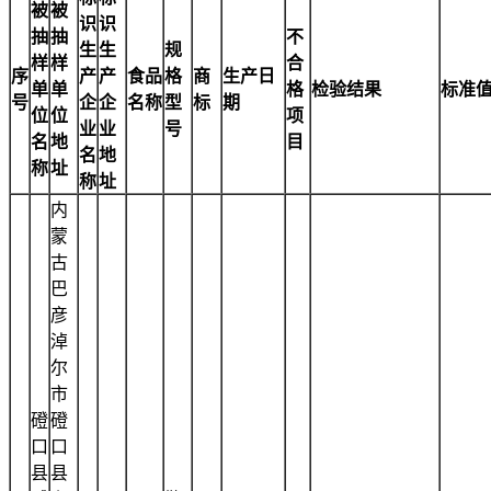
被
被
识
识
抽
抽
不
生
生
规
样
样
合
序
产
产
食品
格
商
生产日
单
单
格
检验结果
标准
号
企
企
名称
型
标
期
位
位
项
业
业
号
名
地
目
名
地
称
址
称
址
内
蒙
古
巴
彦
淖
尔
市
磴
磴
口
口
县
县