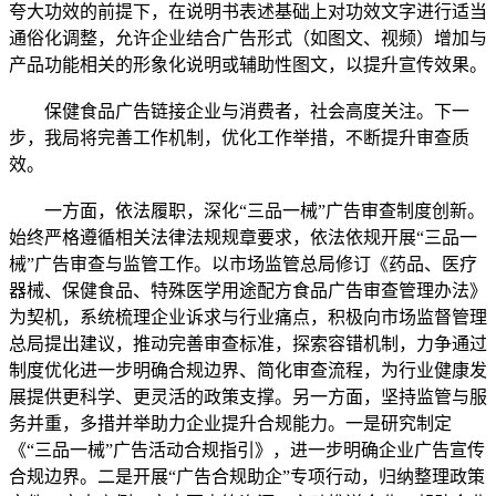
夸大功效的前提下，在说明书表述基础上对功效文字进行适当
通俗化调整，允许企业结合广告形式（如图文、视频）增加与
产品功能相关的形象化说明或辅助性图文，以提升宣传效果。
保健食品广告链接企业与消费者，社会高度关注。下一
步，我局将完善工作机制，优化工作举措，不断提升审查质
效。
一方面，依法履职，深化“三品一械”广告审查制度创新。
始终严格遵循相关法律法规规章要求，依法依规开展“三品一
械”广告审查与监管工作。以市场监管总局修订《药品、医疗
器械、保健食品、特殊医学用途配方食品广告审查管理办法》
为契机，系统梳理企业诉求与行业痛点，积极向市场监督管理
总局提出建议，推动完善审查标准，探索容错机制，力争通过
制度优化进一步明确合规边界、简化审查流程，为行业健康发
展提供更科学、更灵活的政策支撑。另一方面，坚持监管与服
务并重，多措并举助力企业提升合规能力。一是研究制定
《“三品一械”广告活动合规指引》，进一步明确企业广告宣传
合规边界。二是开展“广告合规助企”专项行动，归纳整理政策