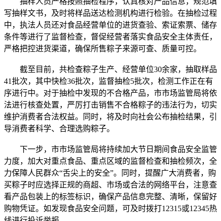
抽样人员严格按照抽检程序，认真核对产品信息，规范填
写抽样文书，及时将样品送达检测机构进行检验。在抽检过程
中，执法人员还对食品经营单位的进货查验、索证索票、储存
条件等进行了监督检查，督促经营者落实食品安全主体责任，
严格把控进货渠道，确保所售粽子来源可查、质量可控。
截至目前，共检查粽子生产、经营单位30余家，抽取样品
41批次，其中快检36批次，监督抽检5批次，检测工作正在有
序进行中。对于抽检中发现的不合格产品，市市场监管局将依
法进行核查处置，严厉打击销售不合格粽子的违法行为，切实
维护消费者合法权益。同时，将及时向社会公布抽检结果，引
导消费者科学、合理选购粽子。
下一步，市市场监管局将持续加大节日期间食品安全监管
力度，加大对重点食品、重点区域的监督检查和抽检频次，全
力保障人民群众“舌尖上的安全”。同时，提醒广大消费者，购
买粽子时应选择正规的商超、市场或合法的网络平台，注意查
看产品包装上的标签标识，确保产品信息完整、清晰，保留好
购物凭证。如发现食品安全问题，可及时拨打12315或12345热
线进行投诉举报。